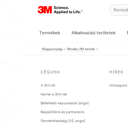
Termékek
Alkalmazási területek
Magyarország
Minden 3M termék
CÉGÜNK
HÍREK
A 3M-ről
Hírközpont 
Karrier a 3M-nél
Befektetői kapcsolatok (angol)
Beszállítóink és partnereink
Fenntarthatóság (US, angol)