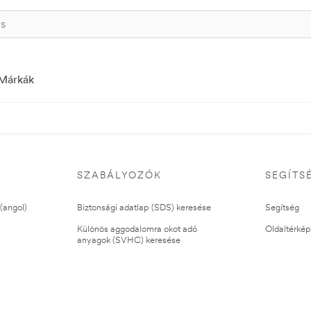
Márkák
SZABÁLYOZÓK
SEGÍTS
(angol)
Biztonsági adatlap (SDS) keresése
Segítség
Különös aggodalomra okot adó
Oldaltérkép
anyagok (SVHC) keresése