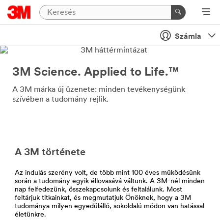
Számla
3M Science. Applied to Life.™
A 3M márka új üzenete: minden tevékenységünk
szívében a tudomány rejlik.
A 3M története
Az indulás szerény volt, de több mint 100 éves működésünk
során a tudomány egyik éllovasává váltunk. A 3M-nél minden
nap felfedezünk, összekapcsolunk és feltalálunk. Most
feltárjuk titkainkat, és megmutatjuk Önöknek, hogy a 3M
tudománya milyen egyedülálló, sokoldalú módon van hatással
életünkre.