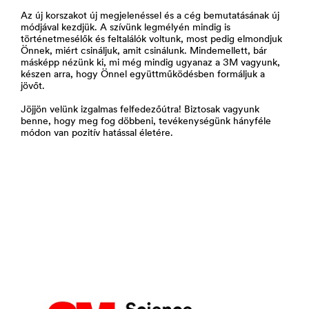
Az új korszakot új megjelenéssel és a cég bemutatásának új
módjával kezdjük. A szívünk legmélyén mindig is
történetmesélők és feltalálók voltunk, most pedig elmondjuk
Önnek, miért csináljuk, amit csinálunk. Mindemellett, bár
másképp nézünk ki, mi még mindig ugyanaz a 3M vagyunk,
készen arra, hogy Önnel együttműködésben formáljuk a
jövőt.
Jöjjön velünk izgalmas felfedezőútra! Biztosak vagyunk
benne, hogy meg fog döbbeni, tevékenységünk hányféle
módon van pozitív hatással életére.