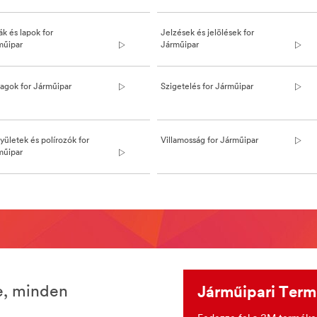
ák és lapok for
Jelzések és jelölések for
műipar
Járműipar
3M/hu_HU/Industrial-
ing-
lagok for Járműipar
Szigetelés for Járműipar
ületek és polírozók for
Villamosság for Járműipar
műipar
e, minden
Járműipari Ter