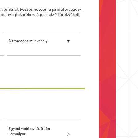
talatunknak köszönhetően a járműtervezés-,
zemanyagtakarékosságot célzó törekvéseit,
Biztonságos munkahely
Egyéni védőeszközök for
Járműipar