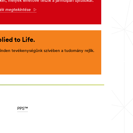
t, melyek lehetővé teszik a járműipari újítűsokat.
mék megtekintése
Arrow
ied to Life.
inden tevékenységünk szívében a tudomány rejlik.
w
PPS™