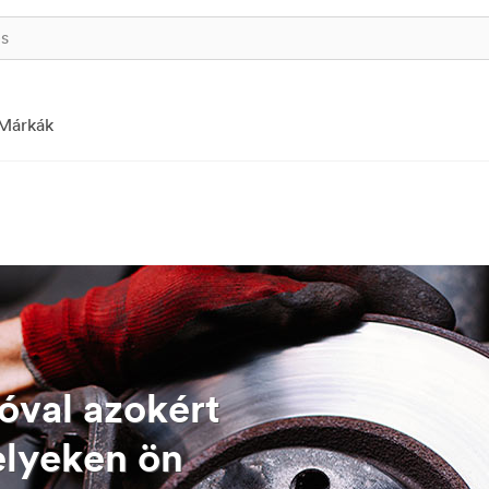
Márkák
óval azokért
elyeken ön