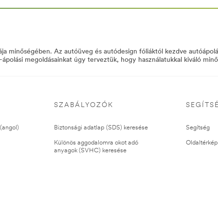
en_EU/BodyshopSolutions/-/
a minőségében. Az autóüveg és autódesign fóliáktól kezdve autóápolá
és -ápolási megoldásainkat úgy terveztük, hogy használatukkal kiváló min
SZABÁLYOZÓK
SEGÍTS
(angol)
Biztonsági adatlap (SDS) keresése
Segítség
Különös aggodalomra okot adó
Oldaltérkép
anyagok (SVHC) keresése