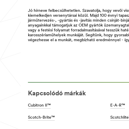
**
folyamatainál
Automotive-
szinte
Jó hírneve felbecsülhetetlen. Szavatolja, hogy vevői vi
Electricity
mindenhol
kiemelkedjen versenytársai közül. Majd 100 évnyi tapa
***
található
járműtervezés-, -gyártás és -javítás minden csínját-bínj
url**
egy
anyagainkkal támogatjuk az OEM gyártók üzemanyagtak
3M
vagy a festési folyamat forradalmasításával tesszük ha
/3M/hu_HU/p/c/villamossag/i/jarmuipar/
termék,
karosszériaműhelyek munkáját. Segítünk, hogy gyorsa
**Site
mely
végezhesse el a munkát, megbízható eredménnyel - így h
area
felgyorsítja
**
a
Automotive-
munkavégzést
Automotive-
és
Products
tökéletessé
***
teszi
url**
a
jármű
/3M/hu_HU/p/c/cimkek/i/jarmuipar/
állapotát.
**Site
Tudjon
area
Kapcsolódó márkák
meg
**
többet
Automotive
Autófényező
-
Cubitron II™
E-A-R™
és
Adhesives
karosszériajavító
***
megoldásainkról
Scotch-Brite™
Scotchlit
url**
Az
/3M/hu_HU/p/c/ragasztok/i/jarmuipar/
összes