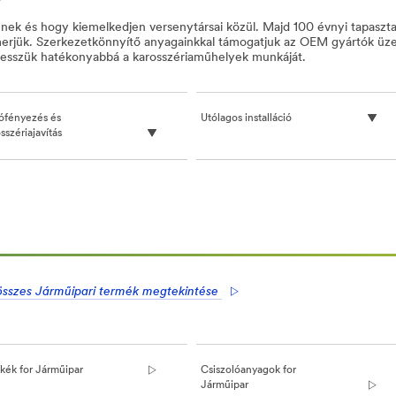
rjenek és hogy kiemelkedjen versenytársai közül. Majd 100 évnyi tapasz
 ismerjük. Szerkezetkönnyítő anyagainkkal támogatjuk az OEM gyártók ü
l tesszük hatékonyabbá a karosszériaműhelyek munkáját.
ófényezés és
Utólagos installáció
sszériajavítás
összes Járműipari termék megtekintése
l/3M/hu_HU/PPE_SafetySolutions_EU/
kék for Járműipar
Csiszolóanyagok for
Járműipar