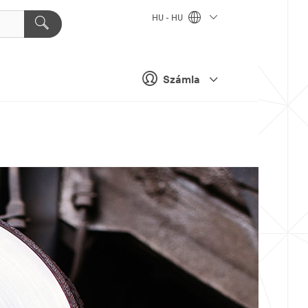
HU - HU
Számla