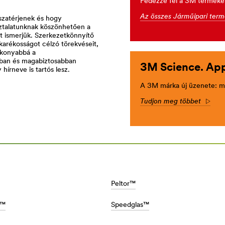
Fedezze fel a 3M termékeke
Az összes Járműipari ter
sszatérjenek és hogy
sztalatunknak köszönhetően a
át ismerjük. Szerkezetkönnyítő
arékosságot célzó törekvéseit,
tékonyabbá a
bban és magabiztosabban
3M Science. Appl
írneve is tartós lesz.
A 3M márka új üzenete: m
Tudjon meg többet
Arro
Peltor™
e™
Speedglas™