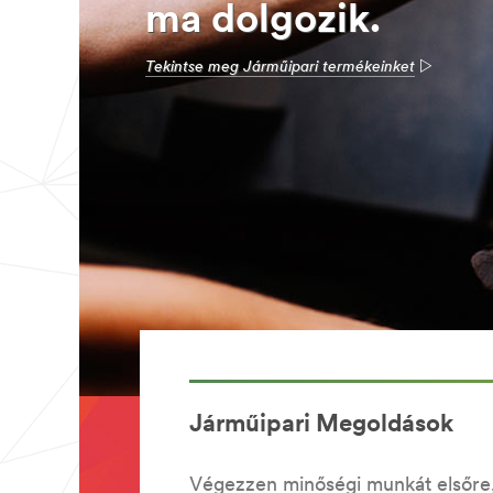
ma dolgozik.
Tekintse meg Járműipari termékeinket
Járműipari Megoldások
Végezzen minőségi munkát elsőre