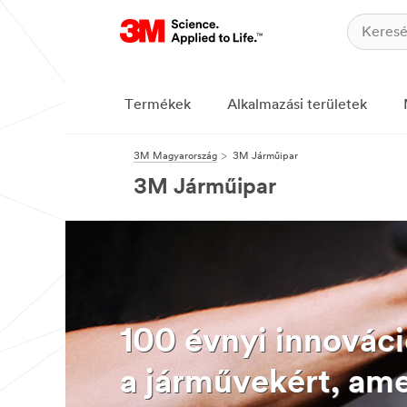
Termékek
Alkalmazási területek
3M Magyarország
3M Járműipar
3M Járműipar
100 évnyi innováci
a járművekért, am