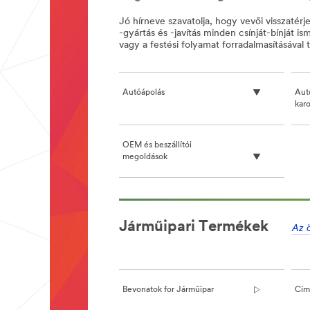
Jó hírneve szavatolja, hogy vevői visszaté
-gyártás és -javítás minden csínját-bínját
vagy a festési folyamat forradalmasításáva
Autóápolás
Aut
karo
OEM és beszállítói
megoldások
**Site
area
Járműipari Termékek
**
Az 
Antislips_SItearea
***
url**
http://solutions.3mmagyar.hu/wps/porta
Bevonatok for Járműipar
Cím
**Site
area