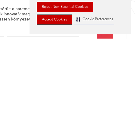
Reject Non-Essential Cookies
 sérült a harcmezőn, a 3M mindenki
nk innovatív megoldások keresésére
hessen környezetének és jobban tudjon
Cookie Preferences
Accept Cookies
Épületbiztonság
Szűrés for Biztonsági
megoldások