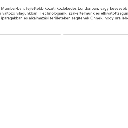
 Mumbai-ban, fejlettebb közúti közlekedés Londonban, vagy kevesebb
 változó világunkban. Technológiánk, szakértelmünk és elhívatottságu
b iparágakban és alkalmazási területeken segítenek Önnek, hogy ura le
tonságos munkahely
Közúti biztonság
sszes Biztonsági termék megtekintése
títási kellékek for
Fóliák és lapok for
tonsági megoldások
Biztonsági megoldások