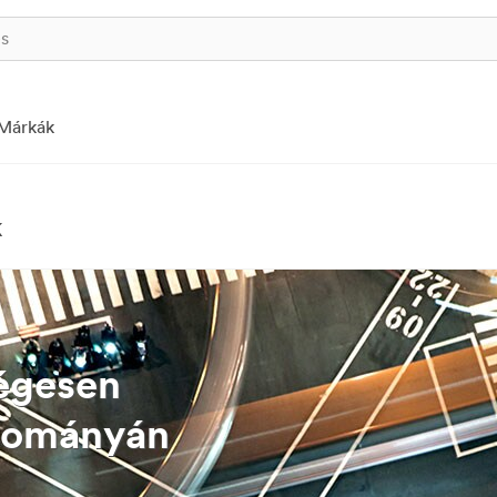
Márkák
k
égesen
dományán