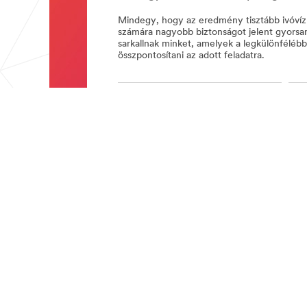
Mindegy, hogy az eredmény tisztább ivóvíz
számára nagyobb biztonságot jelent gyorsan
sarkallnak minket, amelyek a legkülönféléb
összpontosítani az adott feladatra.
Egyéni védőeszközök
Biz
Vízminőség
**Site
area
Biztonsági Termékek
**
Az ö
WorkplaceSafety-
Anti-
Slip-
Tapes-
Treads
Építőanyagok for Biztonsági
Tisz
***
megoldások
Biz
url**