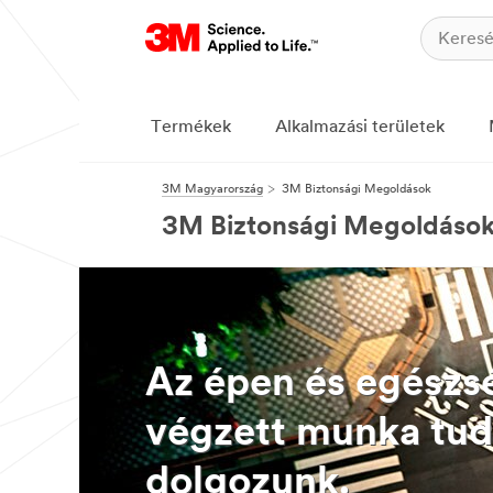
Termékek
Alkalmazási területek
3M Magyarország
3M Biztonsági Megoldások
3M Biztonsági Megoldáso
Az épen és egészs
végzett munka tu
dolgozunk.