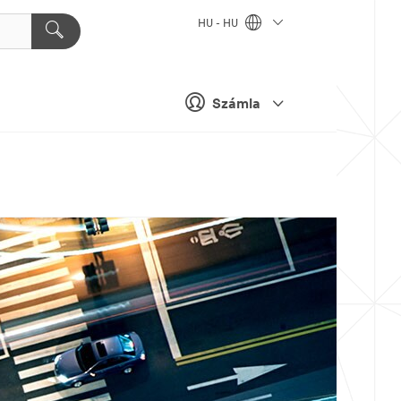
HU - HU
Számla