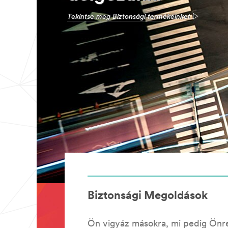
Tekintse meg Biztonsági termékeinket
Biztonsági Megoldások
Ön vigyáz másokra, mi pedig Önr