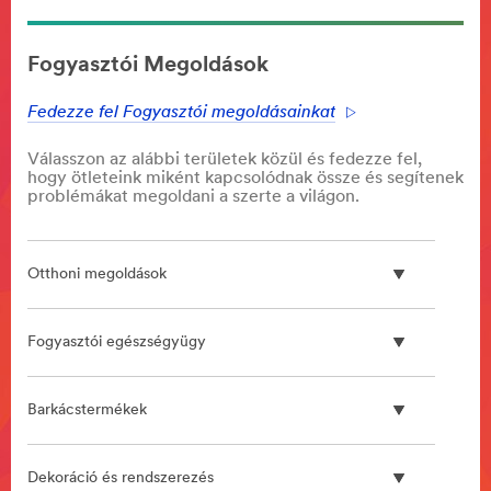
**Site
area
Fogyasztói Megoldások
**
Communications
Fedezze fel Fogyasztói megoldásainkat
Infrastructure
***
Válasszon az alábbi területek közül és fedezze fel,
url**
hogy ötleteink miként kapcsolódnak össze és segítenek
**Site
problémákat megoldani a szerte a világon.
area
**
3M
Otthoni megoldások
Clean
Sanding
System
Fogyasztói egészségyügy
***
url**
/3M/hu_HU/p/c/eszkozok-
Barkácstermékek
es-
berendezesek/porelszivo-
rendszerek/i/jarmuipar/autofenyezes-
Dekoráció és rendszerezés