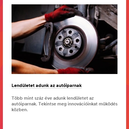
Lendületet adunk az autóiparnak
Külön
bizto
Több mint száz éve adunk lendületet az
k
autóiparnak. Tekintse meg innovációinkat működés
Minde
közben.
Mumba
Londo
ugyan