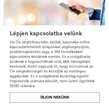
DIY
köszönhetően
***
a
url**
járműtervezés-,
/3M/hu_HU/company-
-
ctl/all-
gyártás
3m-
és
products/?
Lépjen kapcsolatba velünk
-
N=5002385+8709316+8710676+8711017&rt=r3
javítás
Barkácstermékek
Ha Ön végfelhasználó, kérjük, használja online
minden
kapcsolatfelvételi űrlapunkat segítségnyújtás,
Végezze
csínját-
problémajelentés vagy a 3M termékekkel
el
bínját
kapcsolatos kérdések esetén. Ez a szolgáltatás
a
ismerjük.
azoknak a fogyasztóknak szól, akik támogatást
munkát
Szerkezetkönnyítő
keresnek. Azért vagyunk itt, hogy biztosítsuk az
a
anyagainkkal
Ön elégedettségét és kezeljük az esetleges
3M
támogatjuk
aggályokat. Ez a szolgáltatás kizárólag egyéni
barkácstermékeivel,
az
fogyasztók számára készült, nem üzleti ügyfelek
hogy
OEM
(B2B) számára.
a
gyártók
végeredmény
üzemanyagtakarékosságot
mindenkit
célzó
ÍRJON NEKÜNK
elégedettséggel
törekvéseit,
töltsön
vagy