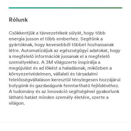
el!
a
Az
festési
összes
folyamat
Rólunk
Barkácstermék
forradalmasításával
megtekintése
tesszük
**Site
hatékonyabbá
Csökkentjük a távvezetékek súlyát, hogy több
area
a
energia jusson el több emberhez. Segítünk a
**
karosszériaműhelyek
gyártóknak, hogy kevesebből többet hozhassanak
Consumer-
munkáját.
létre. Automatizáljuk az egészségügyi adatokat, hogy
DecoratingOrganizing
Fedezze
a megfelelő információk jussanak el a megfelelő
***
fel
személyekhez. A 3M világszerte inspirálja a
url**
Járműipar
megújulást és ad lökést a haladásnak, miközben a
/3M/hu_HU/company-
Az
környezetvédelmen, vállalati és társadalmi
ctl/all-
összes
felelősségvállaláson keresztül ténylegesen hozzájárul
3m-
Járműipar
bolygónk és gazdaságunk fenntartható fejlődéséhez.
products/?
termék
A tudomány és az innováció segítségével gyakorlunk
N=5002385+8710659+8711017&rt=r3
megtekintése
látható hatást minden személy életére, szerte a
Dekoráció
**Site
világon.
és
area
rendszerezés
**
HP-
Dekoráljon,
CommercialSolutions
rendszerezzen