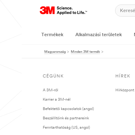
Termékek
Alkalmazási területek
Magyarország
Minden 3M termék
CÉGÜNK
HÍREK
A 3M-ről
Hírközpont 
Karrier a 3M-nél
Befektetői kapcsolatok (angol)
Beszállítóink és partnereink
Fenntarthatóság (US, angol)