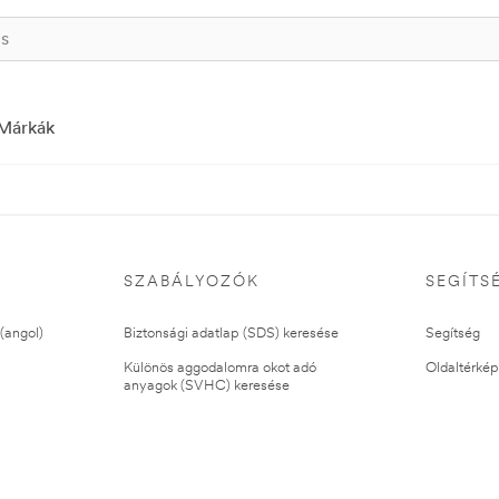
Márkák
SZABÁLYOZÓK
SEGÍTS
(angol)
Biztonsági adatlap (SDS) keresése
Segítség
Különös aggodalomra okot adó
Oldaltérkép
anyagok (SVHC) keresése