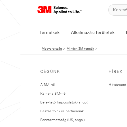
Termékek
Alkalmazási területek
Magyarország
Minden 3M termék
CÉGÜNK
HÍREK
A 3M-ről
Hírközpont 
Karrier a 3M-nél
Befektetői kapcsolatok (angol)
Beszállítóink és partnereink
Fenntarthatóság (US, angol)