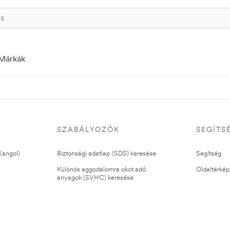
Márkák
SZABÁLYOZÓK
SEGÍTS
(angol)
Biztonsági adatlap (SDS) keresése
Segítség
Különös aggodalomra okot adó
Oldaltérkép
anyagok (SVHC) keresése