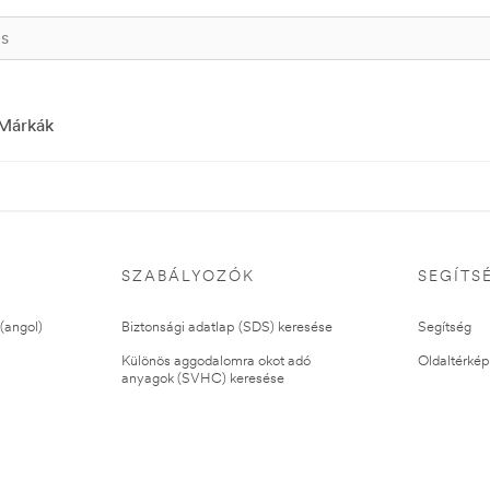
Márkák
SZABÁLYOZÓK
SEGÍTS
(angol)
Biztonsági adatlap (SDS) keresése
Segítség
Különös aggodalomra okot adó
Oldaltérkép
anyagok (SVHC) keresése