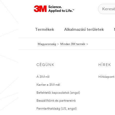
Termékek
Alkalmazási területek
Magyarország
Minden 3M termék
CÉGÜNK
HÍREK
A 3M-ről
Hírközpont 
Karrier a 3M-nél
Befektetői kapcsolatok (angol)
Beszállítóink és partnereink
Fenntarthatóság (US, angol)