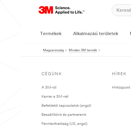
Termékek
Alkalmazási területek
Magyarország
Minden 3M termék
CÉGÜNK
HÍREK
A 3M-ről
Hírközpont 
Karrier a 3M-nél
Befektetői kapcsolatok (angol)
Beszállítóink és partnereink
Fenntarthatóság (US, angol)