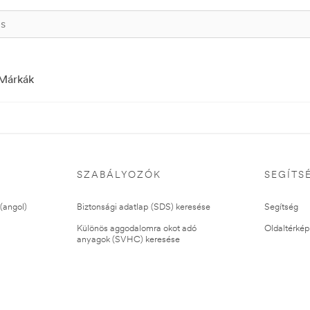
Márkák
SZABÁLYOZÓK
SEGÍTS
(angol)
Biztonsági adatlap (SDS) keresése
Segítség
Különös aggodalomra okot adó
Oldaltérkép
anyagok (SVHC) keresése