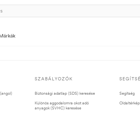
Márkák
SZABÁLYOZÓK
SEGÍTS
(angol)
Biztonsági adatlap (SDS) keresése
Segítség
Különös aggodalomra okot adó
Oldaltérkép
anyagok (SVHC) keresése