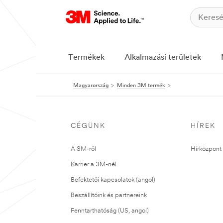
Termékek
Alkalmazási területek
Magyarország
Minden 3M termék
CÉGÜNK
HÍREK
A 3M-ről
Hírközpont 
Karrier a 3M-nél
Befektetői kapcsolatok (angol)
Beszállítóink és partnereink
Fenntarthatóság (US, angol)