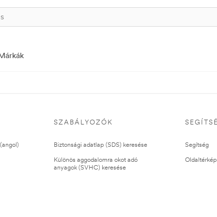
Márkák
SZABÁLYOZÓK
SEGÍTS
(angol)
Biztonsági adatlap (SDS) keresése
Segítség
Különös aggodalomra okot adó
Oldaltérkép
anyagok (SVHC) keresése