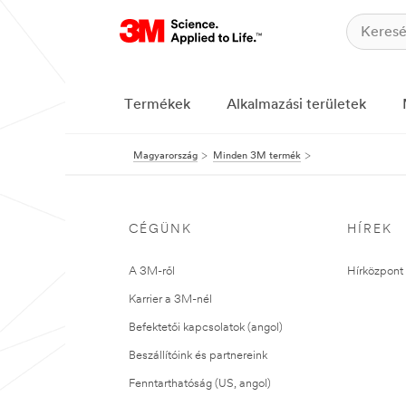
Termékek
Alkalmazási területek
Magyarország
Minden 3M termék
CÉGÜNK
HÍREK
A 3M-ről
Hírközpont 
Karrier a 3M-nél
Befektetői kapcsolatok (angol)
Beszállítóink és partnereink
Fenntarthatóság (US, angol)