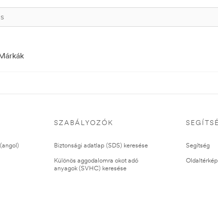
Márkák
SZABÁLYOZÓK
SEGÍTS
(angol)
Biztonsági adatlap (SDS) keresése
Segítség
Különös aggodalomra okot adó
Oldaltérkép
anyagok (SVHC) keresése