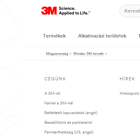
Termékek
Alkalmazási területek
Magyarország
Minden 3M termék
CÉGÜNK
HÍREK
A 3M-ről
Hírközpont 
Karrier a 3M-nél
Befektetői kapcsolatok (angol)
Beszállítóink és partnereink
Fenntarthatóság (US, angol)