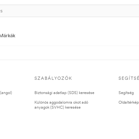
Márkák
SZABÁLYOZÓK
SEGÍTS
(angol)
Biztonsági adatlap (SDS) keresése
Segítség
Különös aggodalomra okot adó
Oldaltérkép
anyagok (SVHC) keresése