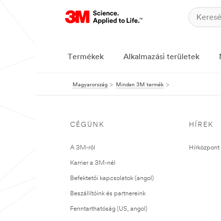
Termékek
Alkalmazási területek
Magyarország
Minden 3M termék
CÉGÜNK
HÍREK
A 3M-ről
Hírközpont 
Karrier a 3M-nél
Befektetői kapcsolatok (angol)
Beszállítóink és partnereink
Fenntarthatóság (US, angol)