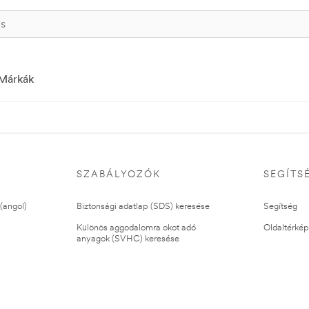
Márkák
SZABÁLYOZÓK
SEGÍTS
(angol)
Biztonsági adatlap (SDS) keresése
Segítség
Különös aggodalomra okot adó
Oldaltérkép
anyagok (SVHC) keresése