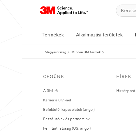
Termékek
Alkalmazási területek
Magyarország
Minden 3M termék
CÉGÜNK
HÍREK
A 3M-ről
Hírközpont 
Karrier a 3M-nél
Befektetői kapcsolatok (angol)
Beszállítóink és partnereink
Fenntarthatóság (US, angol)