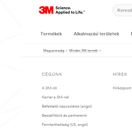
Termékek
Alkalmazási területek
Magyarország
Minden 3M termék
CÉGÜNK
HÍREK
A 3M-ről
Hírközpont 
Karrier a 3M-nél
Befektetői kapcsolatok (angol)
Beszállítóink és partnereink
Fenntarthatóság (US, angol)