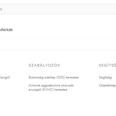
Márkák
SZABÁLYOZÓK
SEGÍTS
(angol)
Biztonsági adatlap (SDS) keresése
Segítség
Különös aggodalomra okot adó
Oldaltérkép
anyagok (SVHC) keresése