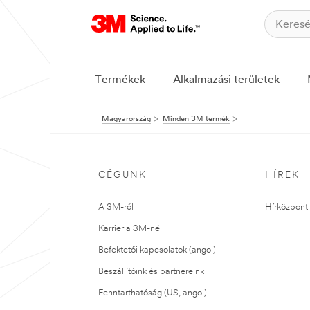
Termékek
Alkalmazási területek
Magyarország
Minden 3M termék
CÉGÜNK
HÍREK
A 3M-ről
Hírközpont 
Karrier a 3M-nél
Befektetői kapcsolatok (angol)
Beszállítóink és partnereink
Fenntarthatóság (US, angol)