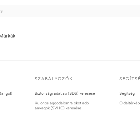
Márkák
SZABÁLYOZÓK
SEGÍTS
(angol)
Biztonsági adatlap (SDS) keresése
Segítség
Különös aggodalomra okot adó
Oldaltérkép
anyagok (SVHC) keresése