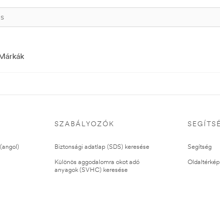
Márkák
SZABÁLYOZÓK
SEGÍTS
(angol)
Biztonsági adatlap (SDS) keresése
Segítség
Különös aggodalomra okot adó
Oldaltérkép
anyagok (SVHC) keresése