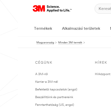
Termékek
Alkalmazási területek
Magyarország
Minden 3M termék
CÉGÜNK
HÍREK
A 3M-ről
Hírközpont 
Karrier a 3M-nél
Befektetői kapcsolatok (angol)
Beszállítóink és partnereink
Fenntarthatóság (US, angol)