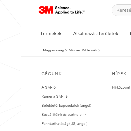
Termékek
Alkalmazási területek
Magyarország
Minden 3M termék
CÉGÜNK
HÍREK
A 3M-ről
Hírközpont 
Karrier a 3M-nél
Befektetői kapcsolatok (angol)
Beszállítóink és partnereink
Fenntarthatóság (US, angol)