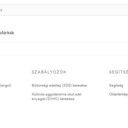
Márkák
SZABÁLYOZÓK
SEGÍTS
(angol)
Biztonsági adatlap (SDS) keresése
Segítség
Különös aggodalomra okot adó
Oldaltérkép
anyagok (SVHC) keresése