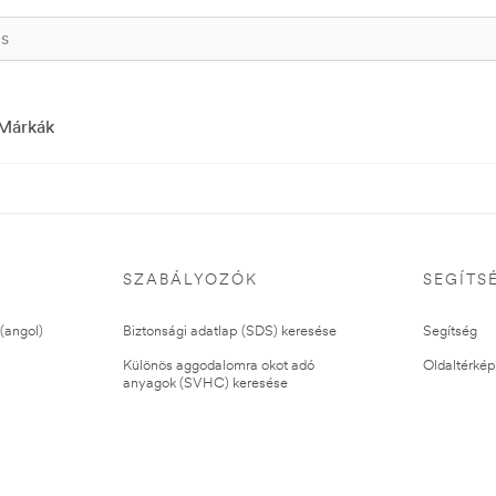
Márkák
SZABÁLYOZÓK
SEGÍTS
(angol)
Biztonsági adatlap (SDS) keresése
Segítség
Különös aggodalomra okot adó
Oldaltérkép
anyagok (SVHC) keresése