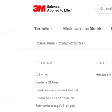
Termékek
Alkalmazási területek
Magyarország
Minden 3M termék
CÉGÜNK
HÍREK
A 3M-ről
Hírközpont 
Karrier a 3M-nél
Befektetői kapcsolatok (angol)
Beszállítóink és partnereink
Fenntarthatóság (US, angol)