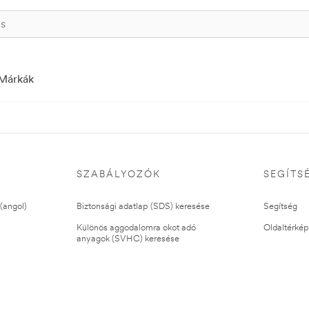
Márkák
SZABÁLYOZÓK
SEGÍTS
(angol)
Biztonsági adatlap (SDS) keresése
Segítség
Különös aggodalomra okot adó
Oldaltérkép
anyagok (SVHC) keresése