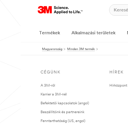
Termékek
Alkalmazási területek
Magyarország
Minden 3M termék
CÉGÜNK
HÍREK
A 3M-ről
Hírközpont 
Karrier a 3M-nél
Befektetői kapcsolatok (angol)
Beszállítóink és partnereink
Fenntarthatóság (US, angol)