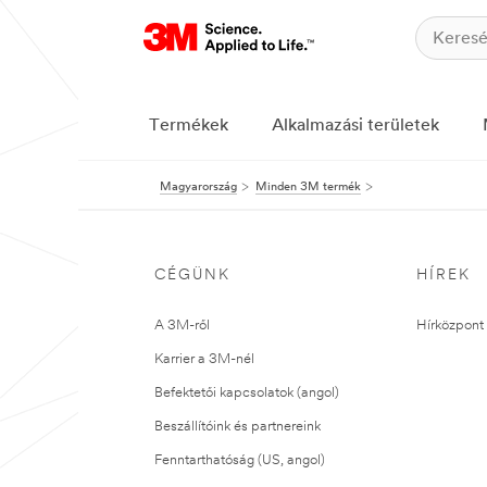
Termékek
Alkalmazási területek
Magyarország
Minden 3M termék
CÉGÜNK
HÍREK
A 3M-ről
Hírközpont 
Karrier a 3M-nél
Befektetői kapcsolatok (angol)
Beszállítóink és partnereink
Fenntarthatóság (US, angol)