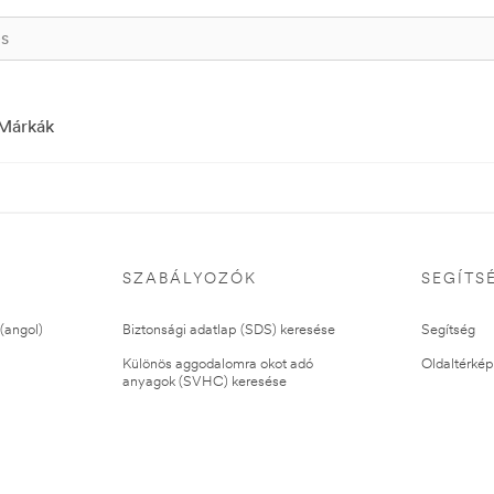
Márkák
SZABÁLYOZÓK
SEGÍTS
(angol)
Biztonsági adatlap (SDS) keresése
Segítség
Különös aggodalomra okot adó
Oldaltérkép
anyagok (SVHC) keresése