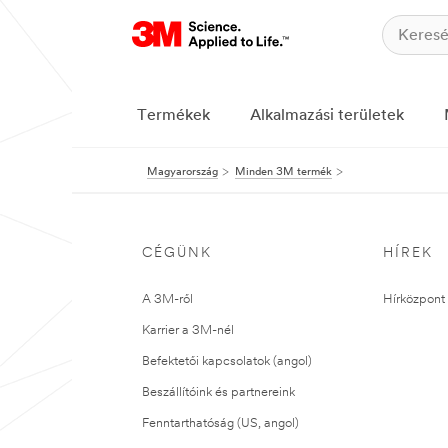
Termékek
Alkalmazási területek
Magyarország
Minden 3M termék
CÉGÜNK
HÍREK
A 3M-ről
Hírközpont 
Karrier a 3M-nél
Befektetői kapcsolatok (angol)
Beszállítóink és partnereink
Fenntarthatóság (US, angol)