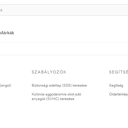
Márkák
SZABÁLYOZÓK
SEGÍTS
(angol)
Biztonsági adatlap (SDS) keresése
Segítség
Különös aggodalomra okot adó
Oldaltérkép
anyagok (SVHC) keresése