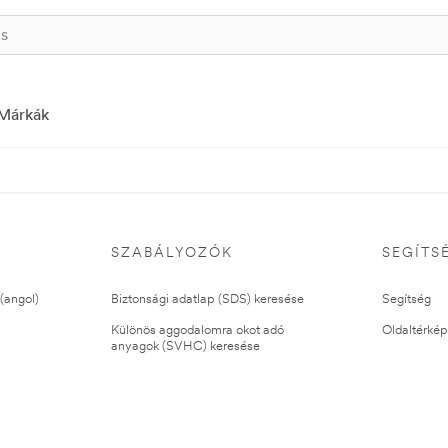
Márkák
SZABÁLYOZÓK
SEGÍTS
(angol)
Biztonsági adatlap (SDS) keresése
Segítség
Különös aggodalomra okot adó
Oldaltérkép
anyagok (SVHC) keresése