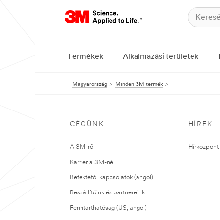
Termékek
Alkalmazási területek
Magyarország
Minden 3M termék
CÉGÜNK
HÍREK
A 3M-ről
Hírközpont 
Karrier a 3M-nél
Befektetői kapcsolatok (angol)
Beszállítóink és partnereink
Fenntarthatóság (US, angol)