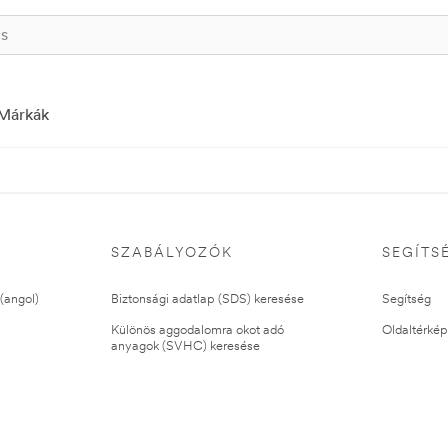
Márkák
SZABÁLYOZÓK
SEGÍTS
(angol)
Biztonsági adatlap (SDS) keresése
Segítség
Különös aggodalomra okot adó
Oldaltérkép
anyagok (SVHC) keresése