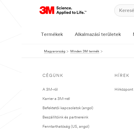
Termékek
Alkalmazási területek
Magyarország
Minden 3M termék
CÉGÜNK
HÍREK
A 3M-ről
Hírközpont 
Karrier a 3M-nél
Befektetői kapcsolatok (angol)
Beszállítóink és partnereink
Fenntarthatóság (US, angol)