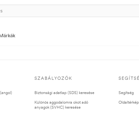
Márkák
SZABÁLYOZÓK
SEGÍTS
(angol)
Biztonsági adatlap (SDS) keresése
Segítség
Különös aggodalomra okot adó
Oldaltérkép
anyagok (SVHC) keresése