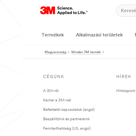
Termékek
Alkalmazási területek
Magyarország
Minden 3M termék
CÉGÜNK
HÍREK
A 3M-ről
Hírközpont 
Karrier a 3M-nél
Befektetői kapcsolatok (angol)
Beszállítóink és partnereink
Fenntarthatóság (US, angol)