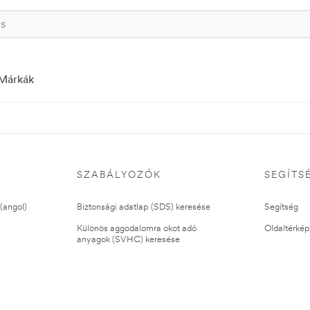
Márkák
SZABÁLYOZÓK
SEGÍTS
(angol)
Biztonsági adatlap (SDS) keresése
Segítség
Különös aggodalomra okot adó
Oldaltérkép
anyagok (SVHC) keresése