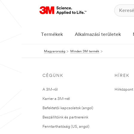
Termékek
Alkalmazási területek
Magyarország
Minden 3M termék
CÉGÜNK
HÍREK
A 3M-ről
Hírközpont 
Karrier a 3M-nél
Befektetői kapcsolatok (angol)
Beszállítóink és partnereink
Fenntarthatóság (US, angol)