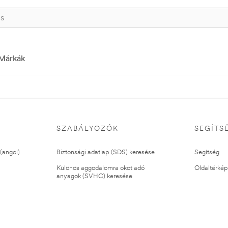
Márkák
SZABÁLYOZÓK
SEGÍTS
(angol)
Biztonsági adatlap (SDS) keresése
Segítség
Különös aggodalomra okot adó
Oldaltérkép
anyagok (SVHC) keresése