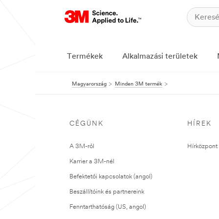
Termékek
Alkalmazási területek
Magyarország
Minden 3M termék
CÉGÜNK
HÍREK
A 3M-ről
Hírközpont 
Karrier a 3M-nél
Befektetői kapcsolatok (angol)
Beszállítóink és partnereink
Fenntarthatóság (US, angol)