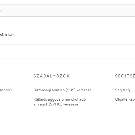
Márkák
SZABÁLYOZÓK
SEGÍTS
(angol)
Biztonsági adatlap (SDS) keresése
Segítség
Különös aggodalomra okot adó
Oldaltérkép
anyagok (SVHC) keresése