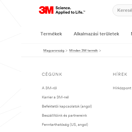
Termékek
Alkalmazási területek
Magyarország
Minden 3M termék
CÉGÜNK
HÍREK
A 3M-ről
Hírközpont 
Karrier a 3M-nél
Befektetői kapcsolatok (angol)
Beszállítóink és partnereink
Fenntarthatóság (US, angol)