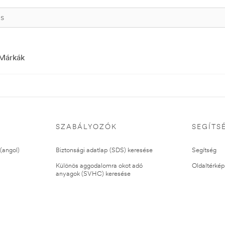
Márkák
SZABÁLYOZÓK
SEGÍTS
(angol)
Biztonsági adatlap (SDS) keresése
Segítség
Különös aggodalomra okot adó
Oldaltérkép
anyagok (SVHC) keresése