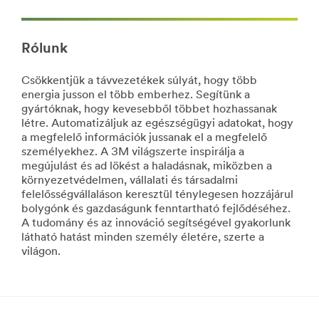
el!
a
Az
festési
összes
folyamat
Rólunk
Barkácstermék
forradalmasításával
megtekintése
tesszük
**Site
hatékonyabbá
Csökkentjük a távvezetékek súlyát, hogy több
area
a
energia jusson el több emberhez. Segítünk a
**
karosszériaműhelyek
gyártóknak, hogy kevesebből többet hozhassanak
Consumer-
munkáját.
létre. Automatizáljuk az egészségügyi adatokat, hogy
DecoratingOrganizing
Fedezze
a megfelelő információk jussanak el a megfelelő
***
fel
személyekhez. A 3M világszerte inspirálja a
url**
Járműipar
megújulást és ad lökést a haladásnak, miközben a
/3M/hu_HU/company-
Az
környezetvédelmen, vállalati és társadalmi
ctl/all-
összes
felelősségvállaláson keresztül ténylegesen hozzájárul
3m-
Járműipar
bolygónk és gazdaságunk fenntartható fejlődéséhez.
products/?
termék
A tudomány és az innováció segítségével gyakorlunk
N=5002385+8710659+8711017&rt=r3
megtekintése
látható hatást minden személy életére, szerte a
Dekoráció
**Site
világon.
és
area
rendszerezés
**
HP-
Dekoráljon,
CommercialSolutions
rendszerezzen