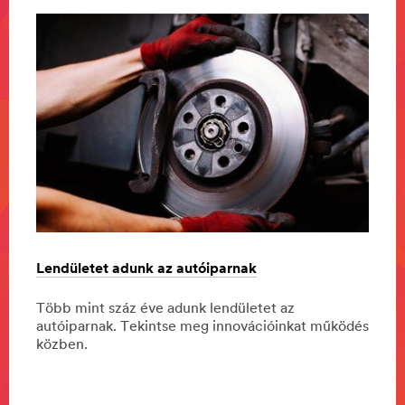
Lendületet adunk az autóiparnak
Külön
bizto
Több mint száz éve adunk lendületet az
k
autóiparnak. Tekintse meg innovációinkat működés
Minde
közben.
Mumba
Londo
ugyan