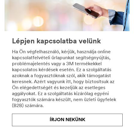
DIY
köszönhetően
***
a
url**
járműtervezés-,
/3M/hu_HU/company-
-
ctl/all-
gyártás
3m-
és
products/?
Lépjen kapcsolatba velünk
-
N=5002385+8709316+8710676+8711017&rt=r3
javítás
Barkácstermékek
Ha Ön végfelhasználó, kérjük, használja online
minden
kapcsolatfelvételi űrlapunkat segítségnyújtás,
Végezze
csínját-
problémajelentés vagy a 3M termékekkel
el
bínját
kapcsolatos kérdések esetén. Ez a szolgáltatás
a
ismerjük.
azoknak a fogyasztóknak szól, akik támogatást
munkát
Szerkezetkönnyítő
keresnek. Azért vagyunk itt, hogy biztosítsuk az
a
anyagainkkal
Ön elégedettségét és kezeljük az esetleges
3M
támogatjuk
aggályokat. Ez a szolgáltatás kizárólag egyéni
barkácstermékeivel,
az
fogyasztók számára készült, nem üzleti ügyfelek
hogy
OEM
(B2B) számára.
a
gyártók
végeredmény
üzemanyagtakarékosságot
mindenkit
célzó
ÍRJON NEKÜNK
elégedettséggel
törekvéseit,
töltsön
vagy