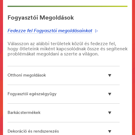
**Site
area
Fogyasztói Megoldások
**
Communications
Fedezze fel Fogyasztói megoldásainkat
Infrastructure
***
Válasszon az alábbi területek közül és fedezze fel,
url**
hogy ötleteink miként kapcsolódnak össze és segítenek
**Site
problémákat megoldani a szerte a világon.
area
**
3M
Otthoni megoldások
Clean
Sanding
System
Fogyasztói egészségyügy
***
url**
/3M/hu_HU/p/c/eszkozok-
Barkácstermékek
es-
berendezesek/porelszivo-
rendszerek/i/jarmuipar/autofenyezes-
Dekoráció és rendszerezés