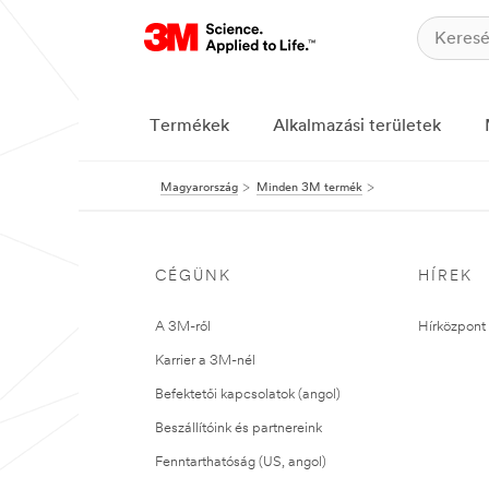
Termékek
Alkalmazási területek
Magyarország
Minden 3M termék
CÉGÜNK
HÍREK
A 3M-ről
Hírközpont 
Karrier a 3M-nél
Befektetői kapcsolatok (angol)
Beszállítóink és partnereink
Fenntarthatóság (US, angol)