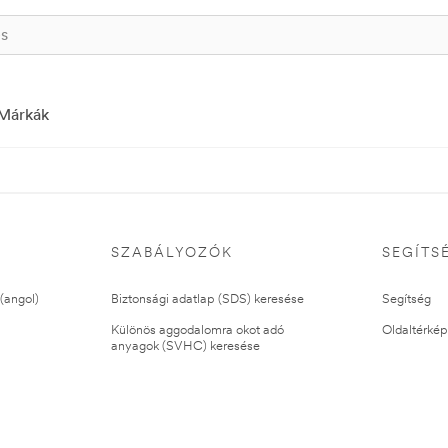
Márkák
SZABÁLYOZÓK
SEGÍTS
(angol)
Biztonsági adatlap (SDS) keresése
Segítség
Különös aggodalomra okot adó
Oldaltérkép
anyagok (SVHC) keresése