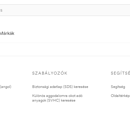
Márkák
SZABÁLYOZÓK
SEGÍTS
(angol)
Biztonsági adatlap (SDS) keresése
Segítség
Különös aggodalomra okot adó
Oldaltérkép
anyagok (SVHC) keresése