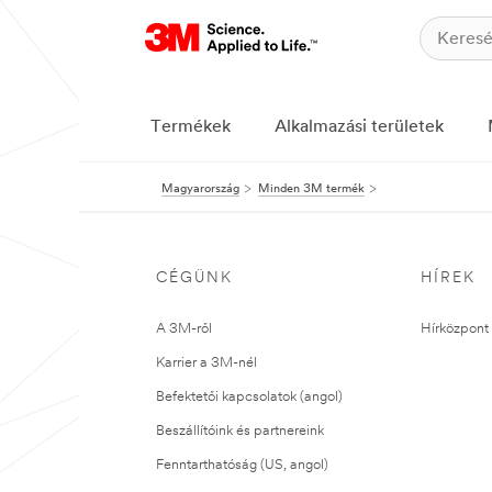
Termékek
Alkalmazási területek
Magyarország
Minden 3M termék
CÉGÜNK
HÍREK
A 3M-ről
Hírközpont 
Karrier a 3M-nél
Befektetői kapcsolatok (angol)
Beszállítóink és partnereink
Fenntarthatóság (US, angol)