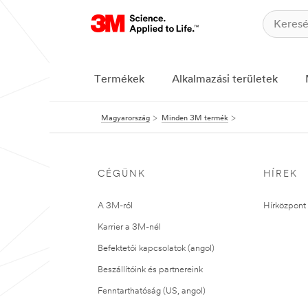
Termékek
Alkalmazási területek
Magyarország
Minden 3M termék
CÉGÜNK
HÍREK
A 3M-ről
Hírközpont 
Karrier a 3M-nél
Befektetői kapcsolatok (angol)
Beszállítóink és partnereink
Fenntarthatóság (US, angol)