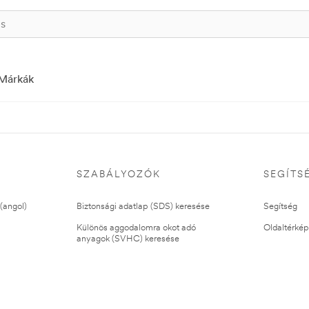
Márkák
SZABÁLYOZÓK
SEGÍTS
(angol)
Biztonsági adatlap (SDS) keresése
Segítség
Különös aggodalomra okot adó
Oldaltérkép
anyagok (SVHC) keresése